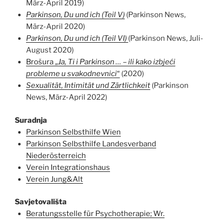
März-April 2019)
Parkinson, Du und ich (Teil V)
(Parkinson News,
März-April 2020)
Parkinson, Du und ich (Teil VI)
(
Parkinson
News
, Juli-
August 2020)
Brošura „
Ja, Ti i Parkinson … – ili kako izbjeći
probleme u svakodnevnici
“
(2020)
Sexualität, Intimität und Zärtlichkeit
(Parkinson
News, März-April 2022)
Suradnja
Parkinson Selbsthilfe Wien
Parkinson Selbsthilfe Landesverband
Niederösterreich
Verein Integrationshaus
Verein Jung&Alt
Savjetovališta
Beratungsstelle für Psychotherapie; Wr.