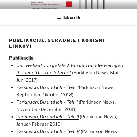
Preskoči
LAMIJA MUZUROVIĆ, PROF.
PSYCHOTHERAPEUTIN IN AUSBILDUNG UNTER SUPERVISION
na
MAS
Izbornik
sadržaj
PUBLIKACIJE, SURADNJE I KORISNI
LINKOVI
Publikacije
Der Verkauf von gefälschten und minderwertigen
Arzneimitteln im Internet
(Parkinson News, Mai-
Juni 2017)
Parkinson, Du und ich – Teil I
(
Parkinson News,
September-Oktober 2018)
Parkinson, Du und ich – Teil II
(Parkinson News,
November-Dezember 2018)
Parkinson, Du und ich – Teil III
(Parkinson News,
Januar-Februar 2019)
Parkinson, Du und ich – Teil IV
(Parkinson News,